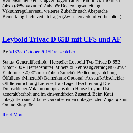
Betriebsmittel Nennsaugvermögen 16m³/h Enddruck 150 mbar
(abs.) (85% Vakuum) Zubehör Bedienungsanleitung
Vakuumregulierventil weiteres Zubehör nach Absprache
Bemerkung Lieferzeit ab Lager (Zwischenverkauf vorbehalten)
Leybold Trivac D 65B mit CFS und AF
By
VIS
28. Oktober 2015
Drehschieber
Status Generalüberholt Hersteller Leybold Typ Trivac D 65B
Motor 400V Betriebsmittel Mineralöl Nennsaugvermögen 65m³/h
Enddruck <0,005 mbar (abs.) Zubehör Bedienungsanleitung
Ölfüllung (Mineralöl) Bemerkung Optional: Auspuff-Abscheider
Ölfiltereinrichtung Lieferzeit ab Lager Beschreibung Die
Drehschieber-Vakuumpumpe aus dem Hause Leybold ist
generalüberholt und im einwandfreien Zustand. Beim Kauf
inbegriffen sind 2 Jahre Garantie, einen unbegrenzten Zugang zum
Online Shop für
Read More