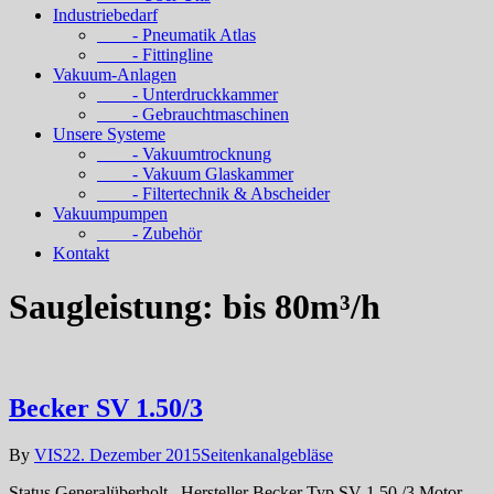
Industriebedarf
- Pneumatik Atlas
- Fittingline
Vakuum-Anlagen
- Unterdruckkammer
- Gebrauchtmaschinen
Unsere Systeme
- Vakuumtrocknung
- Vakuum Glaskammer
- Filtertechnik & Abscheider
Vakuumpumpen
- Zubehör
Kontakt
Saugleistung:
bis 80m³/h
Becker SV 1.50/3
By
VIS
22. Dezember 2015
Seitenkanalgebläse
Status Generalüberholt Hersteller Becker Typ SV 1.50 /3 Motor