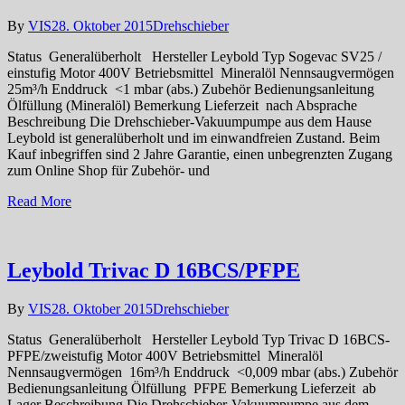
By
VIS
28. Oktober 2015
Drehschieber
Status Generalüberholt Hersteller Leybold Typ Sogevac SV25 /
einstufig Motor 400V Betriebsmittel Mineralöl Nennsaugvermögen
25m³/h Enddruck <1 mbar (abs.) Zubehör Bedienungsanleitung
Ölfüllung (Mineralöl) Bemerkung Lieferzeit nach Absprache
Beschreibung Die Drehschieber-Vakuumpumpe aus dem Hause
Leybold ist generalüberholt und im einwandfreien Zustand. Beim
Kauf inbegriffen sind 2 Jahre Garantie, einen unbegrenzten Zugang
zum Online Shop für Zubehör- und
Read More
Leybold Trivac D 16BCS/PFPE
By
VIS
28. Oktober 2015
Drehschieber
Status Generalüberholt Hersteller Leybold Typ Trivac D 16BCS-
PFPE/zweistufig Motor 400V Betriebsmittel Mineralöl
Nennsaugvermögen 16m³/h Enddruck <0,009 mbar (abs.) Zubehör
Bedienungsanleitung Ölfüllung PFPE Bemerkung Lieferzeit ab
Lager Beschreibung Die Drehschieber-Vakuumpumpe aus dem