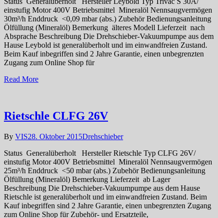
Status Generalüberholt Hersteller Leybold Typ Trivac S 30A/
einstufig Motor 400V Betriebsmittel Mineralöl Nennsaugvermögen
30m³/h Enddruck <0,09 mbar (abs.) Zubehör Bedienungsanleitung
Ölfüllung (Mineralöl) Bemerkung älteres Modell Lieferzeit nach
Absprache Beschreibung Die Drehschieber-Vakuumpumpe aus dem
Hause Leybold ist generalüberholt und im einwandfreien Zustand.
Beim Kauf inbegriffen sind 2 Jahre Garantie, einen unbegrenzten
Zugang zum Online Shop für
Read More
Rietschle CLFG 26V
By
VIS
28. Oktober 2015
Drehschieber
Status Generalüberholt Hersteller Rietschle Typ CLFG 26V/
einstufig Motor 400V Betriebsmittel Mineralöl Nennsaugvermögen
25m³/h Enddruck <50 mbar (abs.) Zubehör Bedienungsanleitung
Ölfüllung (Mineralöl) Bemerkung Lieferzeit ab Lager
Beschreibung Die Drehschieber-Vakuumpumpe aus dem Hause
Rietschle ist generalüberholt und im einwandfreien Zustand. Beim
Kauf inbegriffen sind 2 Jahre Garantie, einen unbegrenzten Zugang
zum Online Shop für Zubehör- und Ersatzteile,