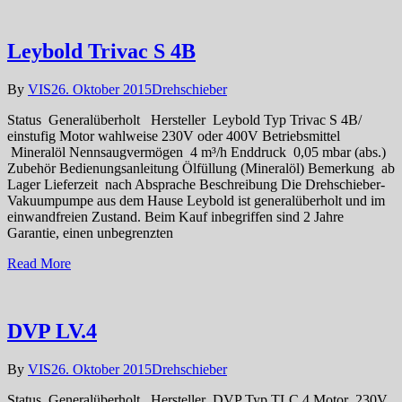
Leybold Trivac S 4B
By
VIS
26. Oktober 2015
Drehschieber
Status Generalüberholt Hersteller Leybold Typ Trivac S 4B/
einstufig Motor wahlweise 230V oder 400V Betriebsmittel
Mineralöl Nennsaugvermögen 4 m³/h Enddruck 0,05 mbar (abs.)
Zubehör Bedienungsanleitung Ölfüllung (Mineralöl) Bemerkung ab
Lager Lieferzeit nach Absprache Beschreibung Die Drehschieber-
Vakuumpumpe aus dem Hause Leybold ist generalüberholt und im
einwandfreien Zustand. Beim Kauf inbegriffen sind 2 Jahre
Garantie, einen unbegrenzten
Read More
DVP LV.4
By
VIS
26. Oktober 2015
Drehschieber
Status Generalüberholt Hersteller DVP Typ TLC.4 Motor 230V