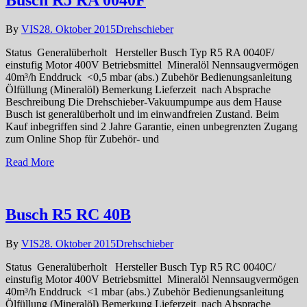
Busch R5 RA 0040F
By
VIS
28. Oktober 2015
Drehschieber
Status Generalüberholt Hersteller Busch Typ R5 RA 0040F/
einstufig Motor 400V Betriebsmittel Mineralöl Nennsaugvermögen
40m³/h Enddruck <0,5 mbar (abs.) Zubehör Bedienungsanleitung
Ölfüllung (Mineralöl) Bemerkung Lieferzeit nach Absprache
Beschreibung Die Drehschieber-Vakuumpumpe aus dem Hause
Busch ist generalüberholt und im einwandfreien Zustand. Beim
Kauf inbegriffen sind 2 Jahre Garantie, einen unbegrenzten Zugang
zum Online Shop für Zubehör- und
Read More
Busch R5 RC 40B
By
VIS
28. Oktober 2015
Drehschieber
Status Generalüberholt Hersteller Busch Typ R5 RC 0040C/
einstufig Motor 400V Betriebsmittel Mineralöl Nennsaugvermögen
40m³/h Enddruck <1 mbar (abs.) Zubehör Bedienungsanleitung
Ölfüllung (Mineralöl) Bemerkung Lieferzeit nach Absprache