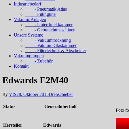
Industriebedarf
- Pneumatik Atlas
- Fittingline
Vakuum-Anlagen
- Unterdruckkammer
- Gebrauchtmaschinen
Unsere Systeme
- Vakuumtrocknung
- Vakuum Glaskammer
- Filtertechnik & Abscheider
Vakuumpumpen
- Zubehör
Kontakt
Edwards E2M40
By
VIS
28. Oktober 2015
Drehschieber
Status
Generalüberholt
Foto fo
Hersteller
Edwards