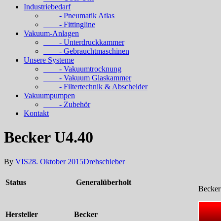
Industriebedarf
- Pneumatik Atlas
- Fittingline
Vakuum-Anlagen
- Unterdruckkammer
- Gebrauchtmaschinen
Unsere Systeme
- Vakuumtrocknung
- Vakuum Glaskammer
- Filtertechnik & Abscheider
Vakuumpumpen
- Zubehör
Kontakt
Becker U4.40
By
VIS
28. Oktober 2015
Drehschieber
Status
Generalüberholt
Becker
Hersteller
Becker