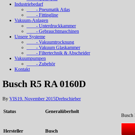
Industriebedarf
- Pneumatik Atlas
- Fittingline
Vakuum-Anlagen
- Unterdruckkammer
- Gebrauchtmaschinen
Unsere Systeme
- Vakuumtrocknung
- Vakuum Glaskammer
- Filtertechnik & Abscheider
Vakuumpumpen
- Zubehör
Kontakt
Busch R5 RA 0160D
By
VIS
19. November 2015
Drehschieber
Status
Generalüberholt
Busch
Hersteller
Busch