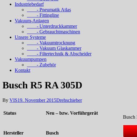
Industriebedarf
- Pneumatik Atlas
- Fittingline
Vakuum-Anlagen
- Unterdruckkammer
- Gebrauchtmaschinen
Unsere Systeme
- Vakuumtrocknung
- Vakuum Glaskammer
- Filtertechnik & Abscheider
Vakuumpumpen
- Zubehör
Kontakt
Busch R5 RA 305D
By
VIS
19. November 2015
Drehschieber
Status
Neu – bzw. Vorführgerät
Busch
Hersteller
Busch