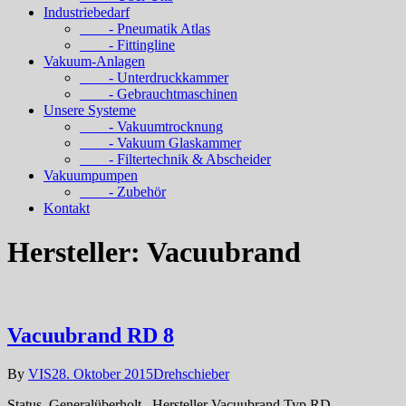
Industriebedarf
- Pneumatik Atlas
- Fittingline
Vakuum-Anlagen
- Unterdruckkammer
- Gebrauchtmaschinen
Unsere Systeme
- Vakuumtrocknung
- Vakuum Glaskammer
- Filtertechnik & Abscheider
Vakuumpumpen
- Zubehör
Kontakt
Hersteller:
Vacuubrand
Vacuubrand RD 8
By
VIS
28. Oktober 2015
Drehschieber
Status Generalüberholt Hersteller Vacuubrand Typ RD