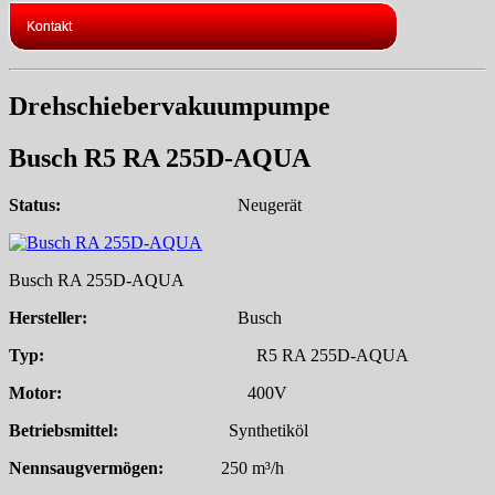
Kontakt
Drehschiebervakuumpumpe
Busch R5 RA 255D-AQUA
Status:
Neugerät
Busch RA 255D-AQUA
Hersteller:
Busch
Typ:
R5 RA 255D-AQUA
Motor:
400V
Betriebsmittel:
Synthetiköl
Nennsaugvermögen:
250 m³/h