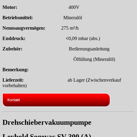
Motor:
400V
Betriebsmittel:
Mineralöl
Nennsaugvermögen:
275 m³/h
Enddruck: <
0,09 mbar (abs.)
Zubehör:
Bedienungsanleitung
Ölfüllung (Mineralöl)
Bemerkung:
Lieferzeit:
ab Lager (Zwischenverkauf
vorbehalten)
Kontakt
Drehschiebervakuumpumpe
Leybold Sogevac SV 300 (A)