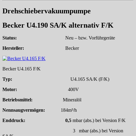
Drehschiebervakuumpumpe
Becker U4.190 SA/K alternativ F/K
Status:
Neu – bzw. Vorführgeräte
Hersteller:
Becker
Becker U4.165 F/K
Typ:
U4.165 SA/K (F/K)
Motor:
400V
Betriebsmittel:
Mineralöl
Nennsaugvermögen:
184m³/h
Enddruck: 0,5
mbar (abs.) bei Version F/K
3 mbar (abs.) bei Version