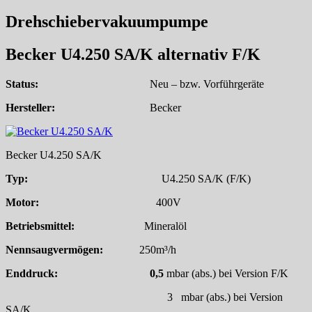
Drehschiebervakuumpumpe
Becker U4.250 SA/K alternativ F/K
Status:
Neu – bzw. Vorführgeräte
Hersteller:
Becker
Becker U4.250 SA/K
Typ:
U4.250 SA/K (F/K)
Motor:
400V
Betriebsmittel:
Mineralöl
Nennsaugvermögen:
250m³/h
Enddruck: 0,5
mbar (abs.) bei Version F/K
3 mbar (abs.) bei Version
SA/K