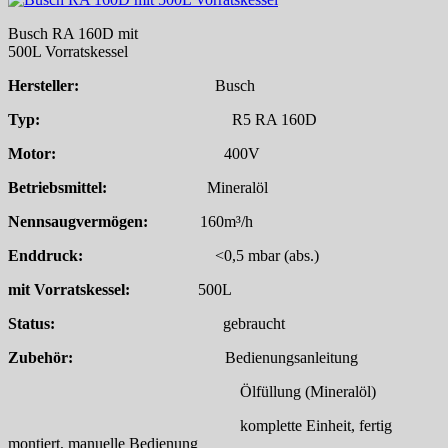
Busch RA 160D mit
500L Vorratskessel
Hersteller:
Busch
Typ:
R5 RA 160D
Motor:
400V
Betriebsmittel:
Mineralöl
Nennsaugvermögen:
160m³/h
Enddruck:
<0,5 mbar (abs.)
mit Vorratskessel:
500L
Status:
gebraucht
Zubehör:
Bedienungsanleitung
Ölfüllung (Mineralöl)
komplette Einheit, fertig
montiert, manuelle Bedienung